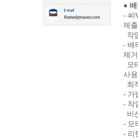
●
배
- 4
제출
작업
-
배
제거
모터
사용
최적
-
가
-
작
비산
-
모
-
리