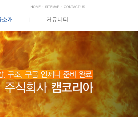
HOME
SITEMAP
CONTACT US
품소개
커뮤니티