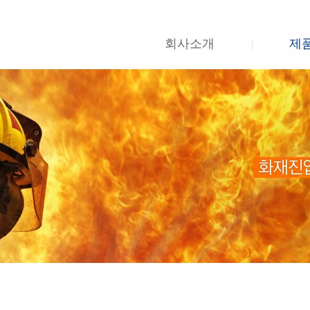
회사소개
제