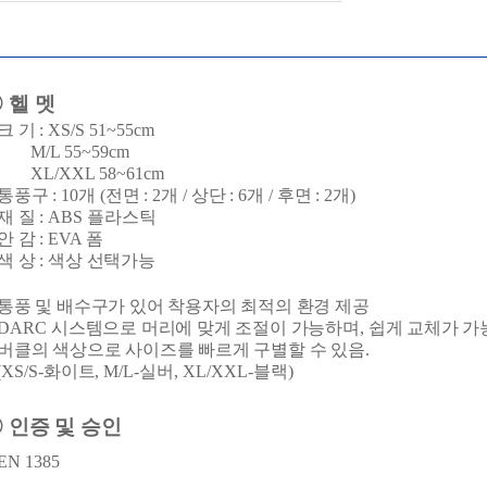
◉
헬 멧
크 기
: XS/S 51~55cm
/L 55~59cm
L/XXL 58~61cm
통풍구
: 10
개
(
전면
: 2
개
/
상단
: 6
개
/
후면
: 2
개
)
재 질
: ABS
플라스틱
안 감
: EVA
폼
색 상
:
색상 선택가능
통풍 및 배수구가 있어 착용자의 최적의 환경 제공
 DARC
시스템으로 머리에 맞게 조절이 가능하며
,
쉽게 교체가 가
버클의 색상으로 사이즈를 빠르게 구별할 수 있음
.
XS/S-
화이트
, M/L-
실버
, XL/XXL-
블랙
)
◉
인증 및 승인
EN 1385