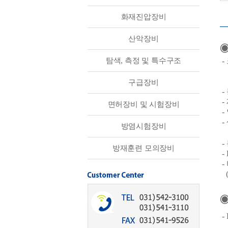
화재진압장비
산악장비
탐색, 측정 및 특수구조
-
M
X
구급장비
-
-
면허장비 및 시험장비
-
-
방염시험장비
-
방재훈련 모의장비
-
-
(
- 