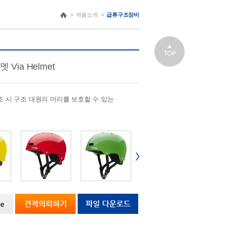
>
제품소개
>
급류구조장비
Via Helmet
조 시 구조 대원의 머리를 보호할 수 있는