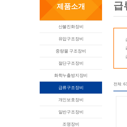
급
제품소개
산불진화장비
유압구조장비
중량물 구조장비
절단구조장비
화학누출방지장비
전체:
6
급류구조장비
개인보호장비
일반구조장비
조명장비