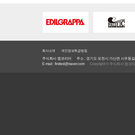
회사소개
개인정보취급방침
주식회사 캠코리아 주소 : 경기도 포천시 가산면 시우동길 47-17 (우)
E-mail : fireted@naver.com
Copyright © 주식회사 캠코리아. 