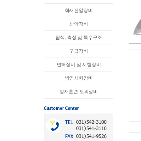
화재진압장비
산악장비
탐색, 측정 및 특수구조
구급장비
면허장비 및 시험장비
방염시험장비
방재훈련 모의장비